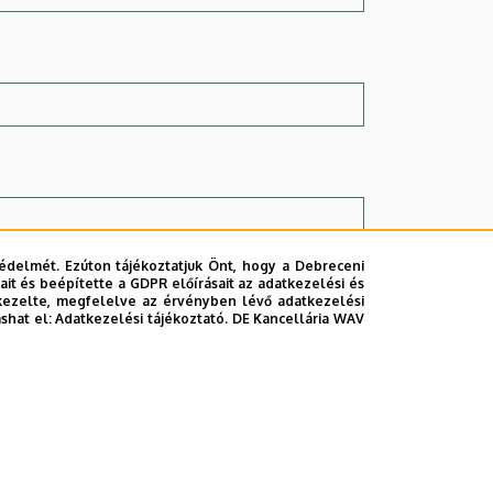
édelmét. Ezúton tájékoztatjuk Önt, hogy a Debreceni
it és beépítette a GDPR előírásait az adatkezelési és
kezelte, megfelelve az érvényben lévő adatkezelési
ashat el:
Adatkezelési tájékoztató.
DE Kancellária WAV