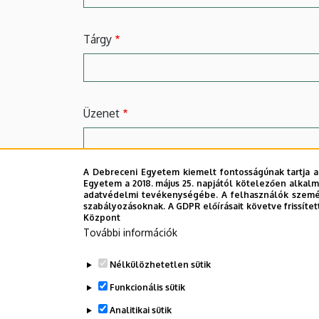
Tárgy
Üzenet
A Debreceni Egyetem kiemelt fontosságúnak tartja a
Egyetem a 2018. május 25. napjától kötelezően alkalm
adatvédelmi tevékenységébe. A felhasználók személ
szabályozásoknak. A GDPR előírásait követve frissítet
Központ
További információk
Az
Adatkezelési tájékoztatót
megismerve
Nélkülözhetetlen sütik
Funkcionális sütik
Analitikai sütik