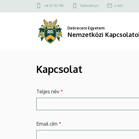
Kapcsolat
Ugrás
Felső
+36 52 512 900
Telefonkönyv
e-mail
a
kapcsolat
|
tartalomra
menü
Nemzetközi
Debreceni Egyetem
Nemzetközi Kapcsolato
Kapcsolatok
Központja
Kapcsolat
Teljes név
Email cím