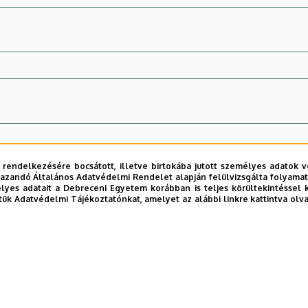
 rendelkezésére bocsátott, illetve birtokába jutott személyes adatok v
azandó Általános Adatvédelmi Rendelet alapján felülvizsgálta folyamata
yes adatait a Debreceni Egyetem korábban is teljes körültekintéssel 
tük Adatvédelmi Tájékoztatónkat, amelyet az alábbi linkre kattintva olv
 hozzájárulok adataim felhasználásához.