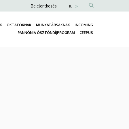
Anonim
Bejelentkezés
HU
EN
Felhasználói
fiók
K
OKTATÓKNAK
MUNKATÁRSAKNAK
INCOMING
menüje
Fő
PANNÓNIA ÖSZTÖNDÍJPROGRAM
CEEPUS
navigáció