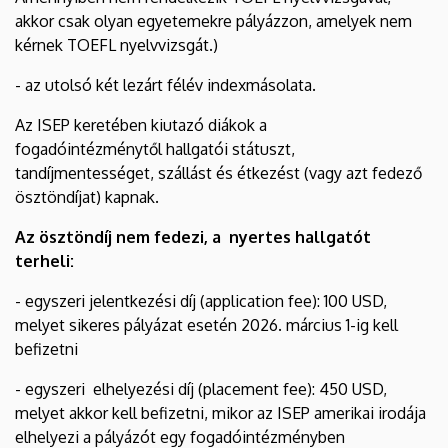
akkor csak olyan egyetemekre pályázzon, amelyek nem
kérnek TOEFL nyelvvizsgát.)
- az utolsó két lezárt félév indexmásolata.
Az ISEP keretében kiutazó diákok a
fogadóintézménytől hallgatói státuszt,
tandíjmentességet, szállást és étkezést (vagy azt fedező
ösztöndíjat) kapnak.
Az ösztöndíj nem fedezi, a nyertes hallgatót
terheli:
- egyszeri jelentkezési díj (application fee): 100 USD,
melyet sikeres pályázat esetén 2026. március 1-ig kell
befizetni
- egyszeri elhelyezési díj (placement fee): 450 USD,
melyet akkor kell befizetni, mikor az ISEP amerikai irodája
elhelyezi a pályázót egy fogadóintézményben