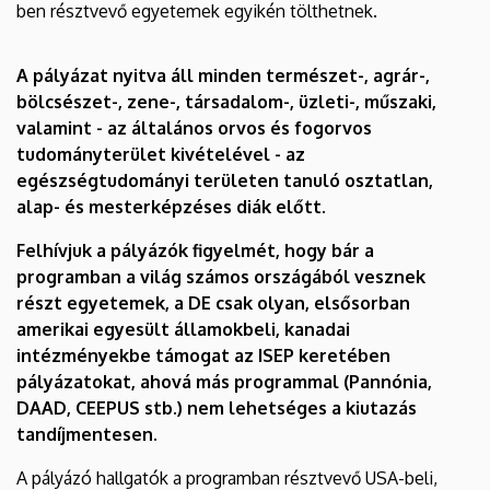
ben résztvevő egyetemek egyikén tölthetnek.
|
Nemzetközi
A pályázat nyitva áll minden természet-, agrár-,
bölcsészet-, zene-, társadalom-, üzleti-, műszaki,
Kapcsolatok
valamint - az általános orvos és fogorvos
Központja
tudományterület kivételével - az
egészségtudományi területen tanuló osztatlan,
alap- és mesterképzéses diák előtt.
Felhívjuk a pályázók figyelmét, hogy bár a
programban a világ számos országából vesznek
részt egyetemek, a DE csak olyan, elsősorban
amerikai egyesült államokbeli, kanadai
intézményekbe támogat az ISEP keretében
pályázatokat, ahová más programmal (Pannónia,
DAAD, CEEPUS stb.) nem lehetséges a kiutazás
tandíjmentesen.
A pályázó hallgatók a programban résztvevő USA-beli,