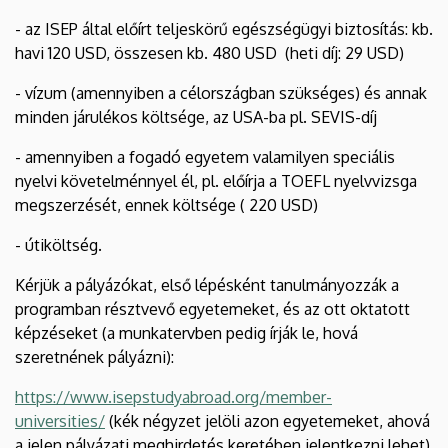
- az ISEP által előírt teljeskörű egészségügyi biztosítás: kb.
havi 120 USD, összesen kb. 480 USD (heti díj: 29 USD)
- vízum (amennyiben a célországban szükséges) és annak
minden járulékos költsége, az USA-ba pl. SEVIS-díj
- amennyiben a fogadó egyetem valamilyen speciális
nyelvi követelménnyel él, pl. előírja a TOEFL nyelvvizsga
megszerzését, ennek költsége ( 220 USD)
- útiköltség.
Kérjük a pályázókat, első lépésként tanulmányozzák a
programban résztvevő egyetemeket, és az ott oktatott
képzéseket (a munkatervben pedig írják le, hová
szeretnének pályázni):
https://www.isepstudyabroad.org/member-
universities/
(kék négyzet jelöli azon egyetemeket, ahová
a jelen pályázati meghirdetés keretében jelentkezni lehet)