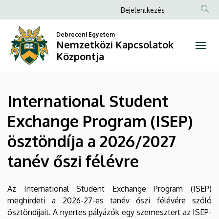
International
Ugrás
Anonim
Bejelentkezés
a
Felhasználói
Student
tartalomra
Debreceni Egyetem
fiók
Nemzetközi Kapcsolatok
Exchange
menüje
Központja
Program
(ISEP)
International Student
ösztöndíja
Exchange Program (ISEP)
a
ösztöndíja a 2026/2027
2026/2027
tanév őszi félévre
tanév
őszi
Az International Student Exchange Program (ISEP)
meghirdeti a 2026-27-es tanév őszi félévére szóló
félévre
ösztöndíjait. A nyertes pályázók egy szemesztert az ISEP-