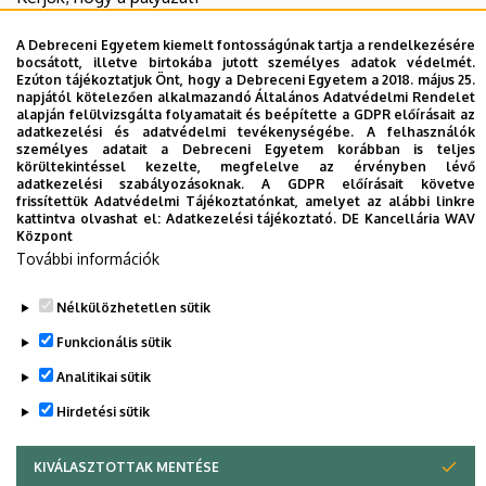
dokumentumokat elektronikusan szíveskedjen elküldeni
A Debreceni Egyetem kiemelt fontosságúnak tartja a rendelkezésére
a
gargya.katalin@unideb.hu
e-mail címre, doc vagy pdf
bocsátott, illetve birtokába jutott személyes adatok védelmét.
formátumban. A fájlok elnevezései tartalmazzák a pályázó
Ezúton tájékoztatjuk Önt, hogy a Debreceni Egyetem a 2018. május 25.
napjától kötelezően alkalmazandó Általános Adatvédelmi Rendelet
nevét és a dokumentum típusát (pl.
alapján felülvizsgálta folyamatait és beépítette a GDPR előírásait az
Minta_Janos_oneletrajz).
adatkezelési és adatvédelmi tevékenységébe. A felhasználók
személyes adatait a Debreceni Egyetem korábban is teljes
körültekintéssel kezelte, megfelelve az érvényben lévő
Szeretnénk felhívni a pályázók figyelmét, hogy a nyertes
adatkezelési szabályozásoknak. A GDPR előírásait követve
pályázatokról a végső döntést a fogadóegyetem hozza
frissítettük Adatvédelmi Tájékoztatónkat, amelyet az alábbi linkre
kattintva olvashat el:
Adatkezelési tájékoztató.
DE Kancellária WAV
meg, valamint a DE illetékes kar dékánjának hozzájárulása
Központ
is szükséges (ezt nem a pályázónak kell beszereznie!!!).
További információk
Legutóbbi frissítés:
2025. 12. 18. 11:16
Nélkülözhetetlen sütik
Funkcionális sütik
Analitikai sütik
Hirdetési sütik
KIVÁLASZTOTTAK MENTÉSE
WITHDRAW CONSENT
Adatvédelem
Adatvédelem