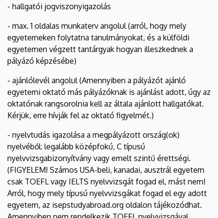
- hallgatói jogviszonyigazolás
- max. 1 oldalas munkaterv angolul (arról, hogy mely
egyetemeken folytatna tanulmányokat, és a külföldi
egyetemen végzett tantárgyak hogyan illeszkednek a
pályázó képzésébe)
- ajánlólevél angolul (Amennyiben a pályázót ajánló
egyetemi oktató más pályázóknak is ajánlást adott, úgy az
oktatónak rangsorolnia kell az általa ajánlott hallgatókat.
Kérjük, erre hívják fel az oktató figyelmét.)
- nyelvtudás igazolása a megpályázott ország(ok)
nyelvéből: legalább középfokú, C típusú
nyelvvizsgabizonyítvány vagy emelt szintű érettségi.
(FIGYELEM! Számos USA-beli, kanadai, ausztrál egyetem
csak TOEFL vagy IELTS nyelvvizsgát fogad el, mást nem!
Arról, hogy mely típusú nyelvvizsgákat fogad el egy adott
egyetem, az isepstudyabroad.org oldalon tájékozódhat.
Amennyiben nem rendelkezik TOEFL nyelvvizsgával,