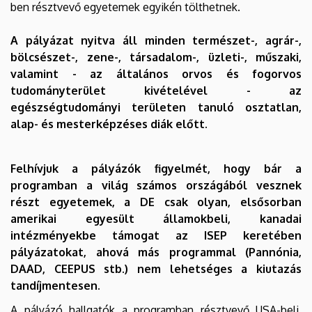
ben résztvevő egyetemek egyikén tölthetnek.
|
Nemzetközi
A pályázat nyitva áll minden természet-, agrár-,
bölcsészet-, zene-, társadalom-, üzleti-, műszaki,
Kapcsolatok
valamint - az általános orvos és fogorvos
tudományterület kivételével - az
Központja
egészségtudományi területen tanuló osztatlan,
alap- és mesterképzéses diák előtt.
Felhívjuk a pályázók figyelmét, hogy bár a
programban a világ számos országából vesznek
részt egyetemek, a DE csak olyan, elsősorban
amerikai egyesült államokbeli, kanadai
intézményekbe támogat az ISEP keretében
pályázatokat, ahová más programmal (Pannónia,
DAAD, CEEPUS stb.) nem lehetséges a kiutazás
tandíjmentesen.
A pályázó hallgatók a programban résztvevő USA-beli,