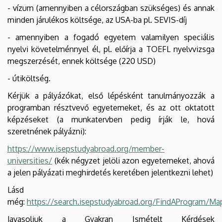
- vízum (amennyiben a célországban szükséges) és annak
minden járulékos költsége, az USA-ba pl. SEVIS-díj
- amennyiben a fogadó egyetem valamilyen speciális
nyelvi követelménnyel él, pl. előírja a TOEFL nyelvvizsga
megszerzését, ennek költsége (220 USD)
- útiköltség.
Kérjük a pályázókat, első lépésként tanulmányozzák a
programban résztvevő egyetemeket, és az ott oktatott
képzéseket (a munkatervben pedig írják le, hová
szeretnének pályázni):
https://www.isepstudyabroad.org/member-
universities/
(kék négyzet jelöli azon egyetemeket, ahová
a jelen pályázati meghirdetés keretében jelentkezni lehet)
Lásd
még:
https://search.isepstudyabroad.org/FindAProgram/Ma
Javasoljuk a Gyakran Ismételt Kérdések