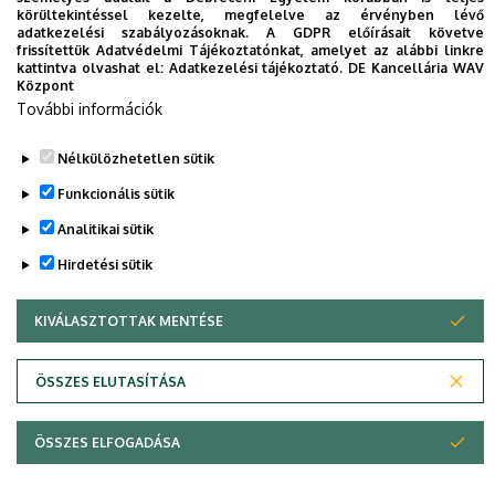
körültekintéssel kezelte, megfelelve az érvényben lévő
Szeretnénk felhívni a pályázók figyelmét, hogy a nyertes
adatkezelési szabályozásoknak. A GDPR előírásait követve
pályázatokról a végső döntést a fogadóegyetem hozza
frissítettük Adatvédelmi Tájékoztatónkat, amelyet az alábbi linkre
kattintva olvashat el:
Adatkezelési tájékoztató.
DE Kancellária WAV
meg, valamint a DE illetékes kar dékánjának hozzájárulása
Központ
is szükséges (ezt nem a pályázónak kell beszereznie!!!).
További információk
Legutóbbi frissítés:
2026. 06. 17. 15:33
Nélkülözhetetlen sütik
Funkcionális sütik
Analitikai sütik
Hirdetési sütik
KIVÁLASZTOTTAK MENTÉSE
WITHDRAW CONSENT
Adatvédelem
Adatvédelem
Kapcsolat
ÖSSZES ELUTASÍTÁSA
Copyright © 2026 Unideb
ÖSSZES ELFOGADÁSA