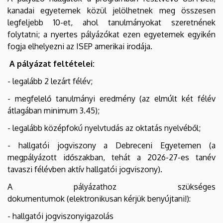
kanadai egyetemek közül jelölhetnek meg összesen
legfeljebb 10-et, ahol tanulmányokat szeretnének
folytatni; a nyertes pályázókat ezen egyetemek egyikén
fogja elhelyezni az ISEP amerikai irodája.
A pályázat feltételei:
- legalább 2 lezárt félév;
- megfelelő tanulmányi eredmény (az elmúlt két félév
átlagában minimum 3.45);
- legalább középfokú nyelvtudás az oktatás nyelvéből;
- hallgatói jogviszony a Debreceni Egyetemen (a
megpályázott időszakban, tehát a 2026-27-es tanév
tavaszi félévben aktív hallgatói jogviszony).
A pályázathoz szükséges
dokumentumok (elektronikusan kérjük benyújtani!):
- hallgatói jogviszonyigazolás