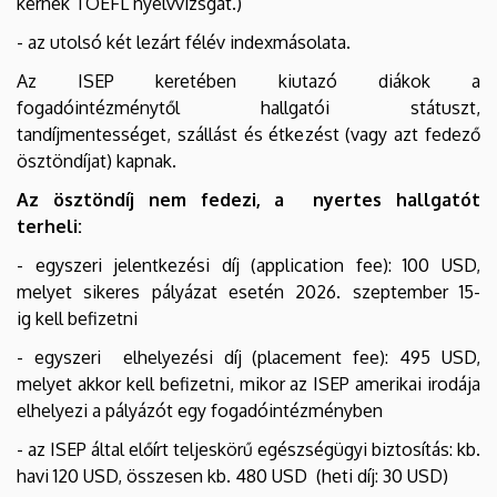
kérnek TOEFL nyelvvizsgát.)
- az utolsó két lezárt félév indexmásolata.
Az ISEP keretében kiutazó diákok a
fogadóintézménytől hallgatói státuszt,
tandíjmentességet, szállást és étkezést (vagy azt fedező
ösztöndíjat) kapnak.
Az ösztöndíj nem fedezi, a nyertes hallgatót
terheli:
- egyszeri jelentkezési díj (application fee): 100 USD,
melyet sikeres pályázat esetén 2026. szeptember 15-
ig kell befizetni
- egyszeri elhelyezési díj (placement fee): 495 USD,
melyet akkor kell befizetni, mikor az ISEP amerikai irodája
elhelyezi a pályázót egy fogadóintézményben
- az ISEP által előírt teljeskörű egészségügyi biztosítás: kb.
havi 120 USD, összesen kb. 480 USD (heti díj: 30 USD)