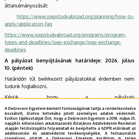
áttanulmányozását:
https://www.isepstudyabroad.org/planning/how-to-
apply/application-faq
https://www.isepstudyabroad.org/programs/program-
types-and-deadlines/isep-exchange/isep-exchange-
deadlines
A pályázat benyújtásának határideje: 2026. július
10. (péntek)
Határidőn túl beérkezett pályázatokkal érdemben nem
tudunk foglalkozni.
Kérjük, hogy a pályázati
dokumentumokat elektronikusan szíveskedjen elküldeni
A Debreceni Egyetem kiemelt fontosságúnak tartja a rendelkezésére
a
gargya.katalin@unideb.hu
e-mail címre, doc vagy pdf
bocsátott, illetve birtokába jutott személyes adatok védelmét.
Ezúton tájékoztatjuk Önt, hogy a Debreceni Egyetem a 2018. május 25.
formátumban. A fájlok elnevezései tartalmazzák a pályázó
napjától kötelezően alkalmazandó Általános Adatvédelmi Rendelet
nevét és a dokumentum típusát (pl.
alapján felülvizsgálta folyamatait és beépítette a GDPR előírásait az
adatkezelési és adatvédelmi tevékenységébe. A felhasználók
Minta_Janos_oneletrajz).
személyes adatait a Debreceni Egyetem korábban is teljes