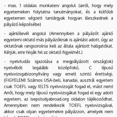
- max. 1 oldalas munkaterv angolul (arról, hogy mely
egyetemeken folytatna tanulmányokat, és a külföldi
egyetemen végzett tantárgyak hogyan illeszkednek a
pályázó képzésébe)
- ajánlólevél angolul (Amennyiben a pályázót ajánló
egyetemi oktató más pályázóknak is ajánlást adott, úgy az
oktatónak rangsorolnia kell az általa ajánlott hallgatókat.
Kérjük, erre hívják fel az oktató figyelmét.)
- nyelvtudás igazolása a megpályázott ország(ok)
nyelvéből: legalább középfokú, C típusú
nyelvvizsgabizonyítvány vagy emelt szintű érettségi.
(FIGYELEM! Számos USA-beli, kanadai, ausztrál egyetem
csak TOEFL vagy IELTS nyelvvizsgát fogad el, mást nem!
Arról, hogy mely típusú nyelvvizsgákat fogad el egy adott
egyetem, az isepstudyabroad.org oldalon tájékozódhat.
Amennyiben nem rendelkezik TOEFL nyelvvizsgával,
akkor csak olyan egyetemekre pályázzon, amelyek nem