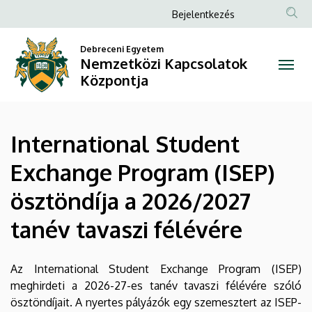
International
Ugrás
Anonim
Bejelentkezés
a
Felhasználói
Student
tartalomra
Debreceni Egyetem
fiók
Nemzetközi Kapcsolatok
Exchange
menüje
Központja
Program
(ISEP)
International Student
ösztöndíja
Exchange Program (ISEP)
a
ösztöndíja a 2026/2027
2026/2027
tanév tavaszi félévére
tanév
tavaszi
Az International Student Exchange Program (ISEP)
meghirdeti a 2026-27-es tanév tavaszi félévére szóló
félévére
ösztöndíjait. A nyertes pályázók egy szemesztert az ISEP-