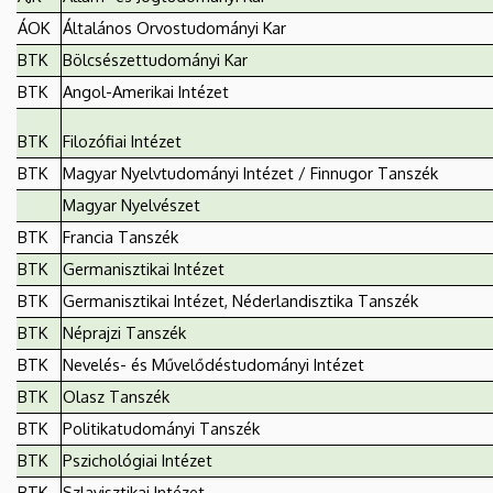
ÁOK
Általános Orvostudományi Kar
BTK
Bölcsészettudományi Kar
BTK
Angol-Amerikai Intézet
BTK
Filozófiai Intézet
BTK
Magyar Nyelvtudományi Intézet / Finnugor Tanszék
Magyar Nyelvészet
BTK
Francia Tanszék
BTK
Germanisztikai Intézet
BTK
Germanisztikai Intézet, Néderlandisztika Tanszék
BTK
Néprajzi Tanszék
BTK
Nevelés- és Művelődéstudományi Intézet
BTK
Olasz Tanszék
BTK
Politikatudományi Tanszék
BTK
Pszichológiai Intézet
BTK
Szlavisztikai Intézet