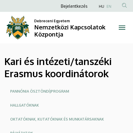
Kari
Ugrás
Anonim
Bejelentkezés
HU
EN
a
Felhasználói
és
tartalomra
Debreceni Egyetem
fiók
Nemzetközi Kapcsolatok
intézeti/tanszéki
menüje
Központja
Erasmus
koordinátorok
Kari és intézeti/tanszéki
|
Erasmus koordinátorok
Nemzetközi
Kapcsolatok
Oldalmenü
PANNÓNIA ÖSZTÖNDÍJPROGRAM
Központja
HALLGATÓKNAK
OKTATÓKNAK, KUTATÓKNAK ÉS MUNKATÁRSAKNAK