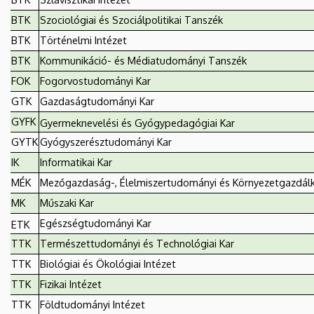
BTK
Szociológiai és Szociálpolitikai Tanszék
BTK
Történelmi Intézet
BTK
Kommunikáció- és Médiatudományi Tanszék
FOK
Fogorvostudományi Kar
GTK
Gazdaságtudományi Kar
GYFK
Gyermeknevelési és Gyógypedagógiai Kar
GYTK
Gyógyszerésztudományi Kar
IK
Informatikai Kar
MÉK
Mezőgazdaság-, Élelmiszertudományi és Környezetgazdálk
MK
Műszaki Kar
Egészségtudományi Kar
ETK
TTK
Természettudományi és Technológiai Kar
TTK
Biológiai és Ökológiai Intézet
TTK
Fizikai Intézet
TTK
Földtudományi Intézet