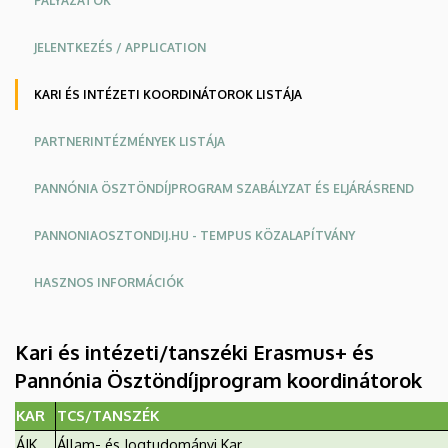
PÁLYÁZATOK
JELENTKEZÉS / APPLICATION
KARI ÉS INTÉZETI KOORDINÁTOROK LISTÁJA
PARTNERINTÉZMÉNYEK LISTÁJA
PANNÓNIA ÖSZTÖNDÍJPROGRAM SZABÁLYZAT ÉS ELJÁRÁSREND
PANNONIAOSZTONDIJ.HU - TEMPUS KÖZALAPÍTVÁNY
HASZNOS INFORMÁCIÓK
Kari és intézeti/tanszéki Erasmus+ és
Pannónia Ösztöndíjprogram koordinátorok
KAR
TCS/TANSZÉK
ÁJK
Állam- és Jogtudományi Kar