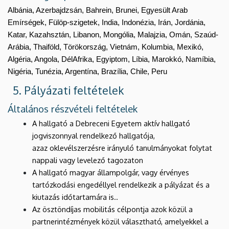
Albánia, Azerbajdzsán, Bahrein, Brunei, Egyesült Arab
Emírségek, Fülöp-szigetek, India, Indonézia, Irán, Jordánia,
Katar, Kazahsztán, Libanon, Mongólia, Malajzia, Omán, Szaúd-
Arábia, Thaiföld, Törökország, Vietnám, Kolumbia, Mexikó,
Algéria, Angola, DélAfrika, Egyiptom, Líbia, Marokkó, Namíbia,
Nigéria, Tunézia, Argentína, Brazília, Chile, Peru
5. Pályázati feltételek
Általános részvételi feltételek
A hallgató a Debreceni Egyetem aktív hallgató
jogviszonnyal rendelkező hallgatója,
azaz oklevélszerzésre irányuló tanulmányokat folytat
nappali vagy levelező tagozaton
A hallgató magyar állampolgár, vagy érvényes
tartózkodási engedéllyel rendelkezik a pályázat és a
kiutazás időtartamára is..
Az ösztöndíjas mobilitás célpontja azok közül a
partnerintézmények közül választható, amelyekkel a