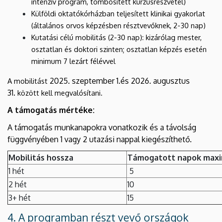
intenzív program, tömbösített kurzusrészvétel)
Külföldi oktatókórházban teljesített klinikai gyakorlat
(általános orvos képzésben résztvevőknek, 2-30 nap)
Kutatási célú mobilitás (2-30 nap): kizárólag mester,
osztatlan és doktori szinten; osztatlan képzés esetén
minimum 7 lezárt félévvel
2025. szeptember 1.és 2026. augusztus
A mobilitást
31.
között kell megvalósítani.
A támogatás mértéke:
A támogatás munkanapokra vonatkozik és a távolság
függvényében 1 vagy 2 utazási nappal kiegészíthető.
Mobilitás hossza
Támogatott napok maxi
1 hét
5
2 hét
10
3+ hét
15
4. A programban részt vevő országok