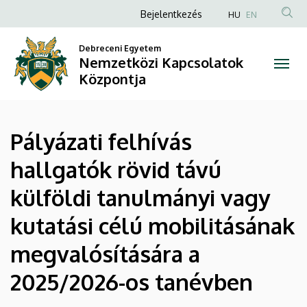
Pályázati
Ugrás
Anonim
Bejelentkezés
HU
EN
a
Felhasználói
felhívás
tartalomra
Debreceni Egyetem
fiók
Nemzetközi Kapcsolatok
hallgatók
menüje
Központja
rövid
távú
Pályázati felhívás
külföldi
hallgatók rövid távú
tanulmányi
külföldi tanulmányi vagy
vagy
kutatási célú mobilitásának
kutatási
megvalósítására a
célú
2025/2026-os tanévben
mobilitásának