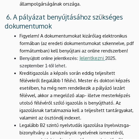
állampolgárságának országa.
6. A pályázat benyújtásához szükséges
dokumentumok
Figyelem! A dokumentumokat kizárólag elektronikus
formában (az eredeti dokumentumokat szkennelve, pdf
formátumban) kell benyújtani az online rendszerben!
Jelentkezni
Benyújtott online jelentkezés:
2025.
lehet.
szeptember 1-től
Kreditigazolás a képzés során eddig teljesített
félévekről (legalább 1 félév). Mester és doktori képzés
esetében, ha még nem rendelkezik a pályázó lezárt
félévvel, akkor a megelőző alap- illetve mesterképzés
utolsó félévéről szóló igazolás is benyújtható. Az
igazolásnak tartalmaznia kell a teljesített tantárgyakat,
valamint az ösztöndíj indexet.
Legalább B2 szintű nyelvtudás igazolása (nyelvvizsga-
bizonyítvány a tanulmányok nyelvének ismeretéről,