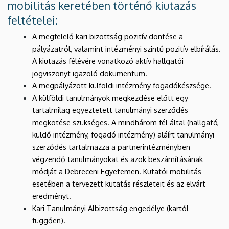
mobilitás keretében történő kiutazás
feltételei:
A megfelelő kari bizottság pozitív döntése a
pályázatról, valamint intézményi szintű pozitív elbírálás.
A kiutazás félévére vonatkozó aktív hallgatói
jogviszonyt igazoló dokumentum.
A megpályázott külföldi intézmény fogadókészsége.
A külföldi tanulmányok megkezdése előtt egy
tartalmilag egyeztetett tanulmányi szerződés
megkötése szükséges. A mindhárom fél által (hallgató,
küldő intézmény, fogadó intézmény) aláírt tanulmányi
szerződés tartalmazza a partnerintézményben
végzendő tanulmányokat és azok beszámításának
módját a Debreceni Egyetemen. Kutatói mobilitás
esetében a tervezett kutatás részleteit és az elvárt
eredményt.
Kari Tanulmányi Albizottság engedélye (kartól
függően).