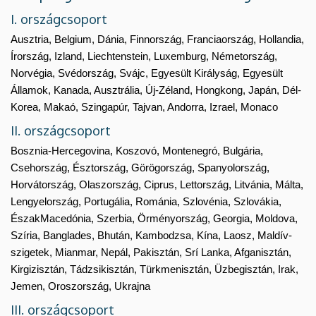
I. országcsoport
Ausztria, Belgium, Dánia, Finnország, Franciaország, Hollandia,
Írország, Izland, Liechtenstein, Luxemburg, Németország,
Norvégia, Svédország, Svájc, Egyesült Királyság, Egyesült
Államok, Kanada, Ausztrália, Új-Zéland, Hongkong, Japán, Dél-
Korea, Makaó, Szingapúr, Tajvan, Andorra, Izrael, Monaco
II. országcsoport
Bosznia-Hercegovina, Koszovó, Montenegró, Bulgária,
Csehország, Észtország, Görögország, Spanyolország,
Horvátország, Olaszország, Ciprus, Lettország, Litvánia, Málta,
Lengyelország, Portugália, Románia, Szlovénia, Szlovákia,
ÉszakMacedónia, Szerbia, Örményország, Georgia, Moldova,
Szíria, Banglades, Bhután, Kambodzsa, Kína, Laosz, Maldív-
szigetek, Mianmar, Nepál, Pakisztán, Srí Lanka, Afganisztán,
Kirgizisztán, Tádzsikisztán, Türkmenisztán, Üzbegisztán, Irak,
Jemen, Oroszország, Ukrajna
III. országcsoport