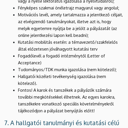
vagy a nyelvi lektorátus igazolása a nyelvtudásról);
Fényképes szakmai önéletrajz magyarul vagy angolul;
Motivációs levél, amely tartalmazza a jelentkező céljait,
az elvégzendő tanulmányokat, illetve azt is, hogy
melyik egyetemre nyújtja be a jelölt a pályázatát (az
online jelentkezési lapon kell beadni);
Kutatási mobilitás esetén: a témavezető/szakfelelős
által előzetesen jóváhagyott kutatási terv
Fogadólevél a fogadó intézménytől
(Letter of
Acceptance)
Tudományos/TDK munka igazolása (nem kötelező);
Hallgatói közéleti tevékenység igazolása (nem
kötelező).
Fontos! A karok és tanszékek a pályázók számára
további megkötésekkel élhetnek. Az egyes karokra,
tanszékekre vonatkozó speciális követelményekről
tájékozódjon a pályázat benyújtás előtt!
7. A hallgatói tanulmányi és kutatási célú