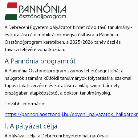
megvalósítására
a
A Debreceni Egyetem pályázatot hirdet rövid távú tanulmányi-
2025/2026-
és kutatási célú mobilitások megvalósításra a Pannónia
os
Ösztöndíjprogram keretében, a 2025/2026 tanév őszi és
tavaszi félévére vonatkozóan.
tanévben
A Pannónia programról
|
A Pannónia Ösztöndíjprogram számos lehetőséget kínál a
hallgatók számára külföldi tanulmányok folytatására, szakmai
Nemzetközi
tapasztalatszerzésre és kutatásra a világ szinte bármely
Kapcsolatok
országában alapképzéstől a doktori tanulmányokig.
További információ:
Központja
https://pannoniaosztondij.hu/egyeni_palyazatok_hallgato
1. A pályázat célja
A pályázat célja a Debreceni Egyetem hallgatóinak