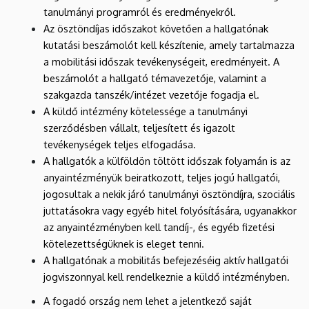
tanulmányi programról és eredményekről.
Az ösztöndíjas időszakot követően a hallgatónak
kutatási beszámolót kell készítenie, amely tartalmazza
a mobilitási időszak tevékenységeit, eredményeit. A
beszámolót a hallgató témavezetője, valamint a
szakgazda tanszék/intézet vezetője fogadja el.
A küldő intézmény kötelessége a tanulmányi
szerződésben vállalt, teljesített és igazolt
tevékenységek teljes elfogadása.
A hallgatók a külföldön töltött időszak folyamán is az
anyaintézményük beiratkozott, teljes jogú hallgatói,
jogosultak a nekik járó tanulmányi ösztöndíjra, szociális
juttatásokra vagy egyéb hitel folyósítására, ugyanakkor
az anyaintézményben kell tandíj-, és egyéb fizetési
kötelezettségüknek is eleget tenni.
A hallgatónak a mobilitás befejezéséig aktív hallgatói
jogviszonnyal kell rendelkeznie a küldő intézményben.
A fogadó ország nem lehet a jelentkező saját