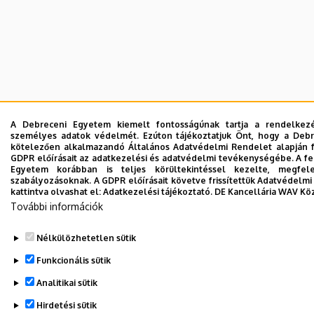
A Debreceni Egyetem kiemelt fontosságúnak tartja a rendelkezésé
személyes adatok védelmét. Ezúton tájékoztatjuk Önt, hogy a Debre
kötelezően alkalmazandó Általános Adatvédelmi Rendelet alapján fe
GDPR előírásait az adatkezelési és adatvédelmi tevékenységébe. A f
Egyetem korábban is teljes körültekintéssel kezelte, megfe
szabályozásoknak. A GDPR előírásait követve frissítettük Adatvédelmi
kattintva olvashat el:
Adatkezelési tájékoztató.
DE Kancellária WAV Kö
További információk
Nélkülözhetetlen sütik
Funkcionális sütik
Analitikai sütik
Hirdetési sütik