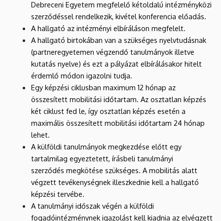
Debreceni Egyetem megfelelő kétoldalú intézményközi
szerződéssel rendelkezik, kivétel konferencia előadás.
A hallgató az intézményi elbíráláson megfelelt.
A hallgató birtokában van a szükséges nyelvtudásnak
(partneregyetemen végzendő tanulmányok illetve
kutatás nyelve) és ezt a pályázat elbírálásakor hitelt
érdemlő módon igazolni tudja.
Egy képzési ciklusban maximum 12 hónap az
összesített mobilitási időtartam.
Az osztatlan képzés
két ciklust fed le, így osztatlan képzés esetén a
maximális összesített mobilitási időtartam 24 hónap
lehet.
A külföldi tanulmányok megkezdése előtt egy
tartalmilag egyeztetett, írásbeli tanulmányi
szerződés megkötése szükséges. A mobilitás alatt
végzett tevékenységnek illeszkednie kell a hallgató
képzési tervébe.
A tanulmányi időszak végén a külföldi
fogadóintézménynek igazolást kell kiadnia az elvégzett