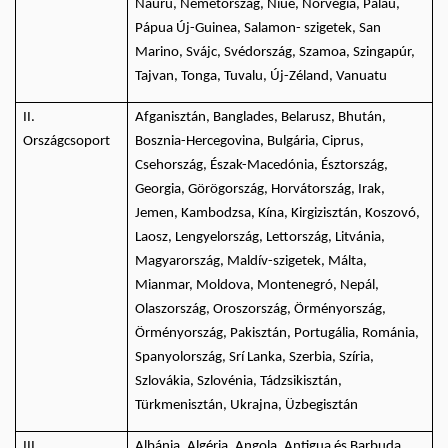
Nauru, Németország, Niue, Norvégia, Palau,
Pápua Új-Guinea, Salamon- szigetek, San
Marino, Svájc, Svédország, Szamoa, Szingapúr,
Tajvan, Tonga, Tuvalu, Új-Zéland, Vanuatu
II.
Afganisztán, Banglades, Belarusz, Bhután,
Országcsoport
Bosznia-Hercegovina, Bulgária, Ciprus,
Csehország, Észak-Macedónia, Észtország,
Georgia, Görögország, Horvátország, Irak,
Jemen, Kambodzsa, Kína, Kirgizisztán, Koszovó,
Laosz, Lengyelország, Lettország, Litvánia,
Magyarország, Maldív-szigetek, Málta,
Mianmar, Moldova, Montenegró, Nepál,
Olaszország, Oroszország, Örményország,
Örményország, Pakisztán, Portugália, Románia,
Spanyolország, Srí Lanka, Szerbia, Szíria,
Szlovákia, Szlovénia, Tádzsikisztán,
Türkmenisztán, Ukrajna, Üzbegisztán
III.
Albánia, Algéria, Angola, Antigua és Barbuda,