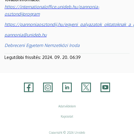
További információ:
https://internationaloffice.unideb.hu/pannonia-
osztondijprogram
https://pannoniaosztondij.hu/egyeni_palyazatok_oktatoknak_a
pannonia@unideb.hu
Debreceni Egyetem Nemzetközi Iroda
Legutóbbi frissítés:
2024. 09. 20. 06:39
Adatvédelem
Adatvédelem
Kapcsolat
Copyright © 2026 Unideb