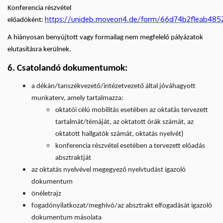
Konferencia részvétel
https://unideb.moveon4.de/form/66d74b2f1eab485
előadóként:
A hiányosan benyújtott vagy formailag nem megfelelő pályázatok
elutasításra kerülnek.
6. Csatolandó dokumentumok:
a dékán/tanszékvezető/intézetvezető által jóváhagyott
munkaterv, amely tartalmazza:
oktatói célú mobilitás esetében az oktatás tervezett
tartalmát/témáját, az oktatott órák számát, az
oktatott hallgatók számát, oktatás nyelvét)
konferencia részvétel esetében a tervezett előadás
absztraktját
az oktatás nyelvével megegyező nyelvtudást igazoló
dokumentum
önéletrajz
fogadónyilatkozat/meghívó/az absztrakt elfogadását igazoló
dokumentum másolata