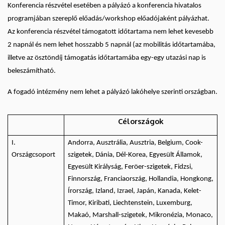
Konferencia részvétel esetében a pályázó a konferencia hivatalos
programjában szereplő előadás/workshop előadójaként pályázhat.
Az konferencia részvétel támogatott időtartama nem lehet kevesebb
2 napnál és nem lehet hosszabb 5 napnál (az mobilitás időtartamába,
illetve az ösztöndíj támogatás időtartamába egy-egy utazási nap is
beleszámítható.
A fogadó intézmény nem lehet a pályázó lakóhelye szerinti országban.
Célországok
I.
Andorra, Ausztrália, Ausztria, Belgium, Cook-
Országcsoport
szigetek, Dánia, Dél-Korea, Egyesült Államok,
Egyesült Királyság, Feröer-szigetek, Fidzsi,
Finnország, Franciaország, Hollandia, Hongkong,
Írország, Izland, Izrael, Japán, Kanada, Kelet-
Timor, Kiribati, Liechtenstein, Luxemburg,
Makaó, Marshall-szigetek, Mikronézia, Monaco,