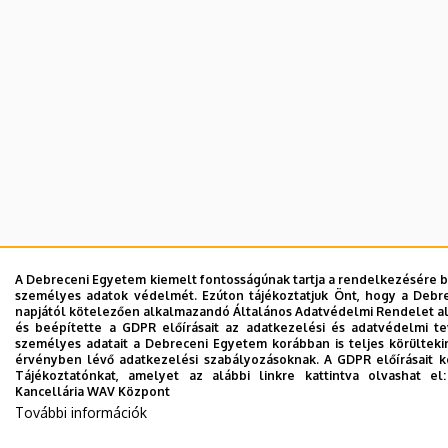
A Debreceni Egyetem kiemelt fontosságúnak tartja a rendelkezésére boc
személyes adatok védelmét. Ezúton tájékoztatjuk Önt, hogy a Debre
napjától kötelezően alkalmazandó Általános Adatvédelmi Rendelet ala
és beépítette a GDPR előírásait az adatkezelési és adatvédelmi t
személyes adatait a Debreceni Egyetem korábban is teljes körülteki
érvényben lévő adatkezelési szabályozásoknak. A GDPR előírásait kö
Tájékoztatónkat, amelyet az alábbi linkre kattintva olvashat e
Kancellária WAV Központ
További információk