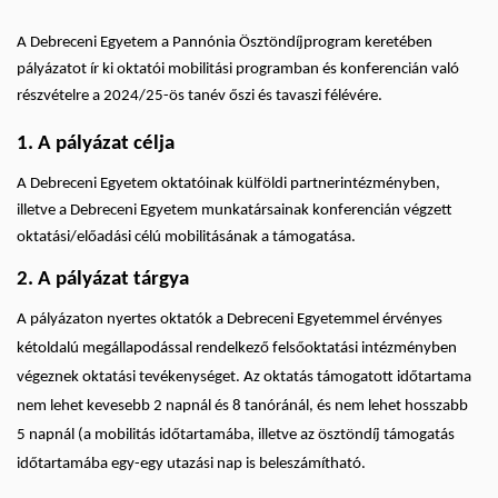
ös
A Debreceni Egyetem a Pannónia Ösztöndíjprogram keretében
tanév
pályázatot ír ki oktatói mobilitási programban és konferencián való
részvételre a 2024/25-ös tanév őszi és tavaszi félévére.
őszi
1. A pályázat célja
és
A Debreceni Egyetem oktatóinak külföldi partnerintézményben,
tavaszi
illetve a Debreceni Egyetem munkatársainak konferencián végzett
oktatási/előadási célú mobilitásának a támogatása.
félévére
2. A pályázat tárgya
|
A pályázaton nyertes oktatók a Debreceni Egyetemmel érvényes
Nemzetközi
kétoldalú megállapodással rendelkező felsőoktatási intézményben
Kapcsolatok
végeznek oktatási tevékenységet. Az oktatás támogatott időtartama
nem lehet kevesebb 2 napnál és 8 tanóránál, és nem lehet hosszabb
Központja
5 napnál (a mobilitás időtartamába, illetve az ösztöndíj támogatás
időtartamába egy-egy utazási nap is beleszámítható.