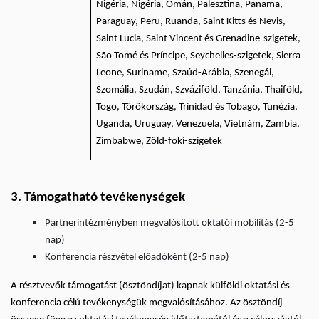
Nigéria, Nigéria, Omán, Palesztina, Panama,
Paraguay, Peru, Ruanda, Saint Kitts és Nevis,
Saint Lucia, Saint Vincent és Grenadine-szigetek,
São Tomé és Príncipe, Seychelles-szigetek, Sierra
Leone, Suriname, Szaúd-Arábia, Szenegál,
Szomália, Szudán, Szváziföld, Tanzánia, Thaiföld,
Togo, Törökország, Trinidad és Tobago, Tunézia,
Uganda, Uruguay, Venezuela, Vietnám, Zambia,
Zimbabwe, Zöld-foki-szigetek
3. Támogatható tevékenységek
Partnerintézményben megvalósított oktatói mobilitás (2-5
nap)
Konferencia részvétel előadóként (2-5 nap)
A résztvevők támogatást (ösztöndíjat) kapnak külföldi oktatási és
konferencia célú tevékenységük megvalósításához. Az ösztöndíj