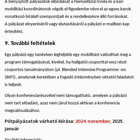
A benyújtott pályázatok elbírálását a Nemzetközi Iroda és a kari
mobilitási koordinátorok végzik el figyelembe véve el az egyes karok
vonatkozó bírálati szempontjait és a rendelkezésre álló forrásokat.
A pályázat elnyeréséről vagy elutasításáról a pályázó e-mailben kap
értesítést.
9. További feltételek
Egy pályázó egy tanévben legfeljebb egy mobilitást valósíthat meg a
program támogatásával, kivétel, ha hallgatói csoporttal vesz részt
csoportos tanulmányúton (pl. Blended Intensive Programme -on
(BIP)), amelynek keretében a fogadó intézményben oktatói feladatot
is teljesít.
Olyan konferenciarészvétel nem támogatható, amelyen a pályázó
nem tart előadást, azaz nem járul hozzá aktívan a konferencia
megvalósulásához.
Pótpályázatok várható kiírása:
2024 november,
2025.
január