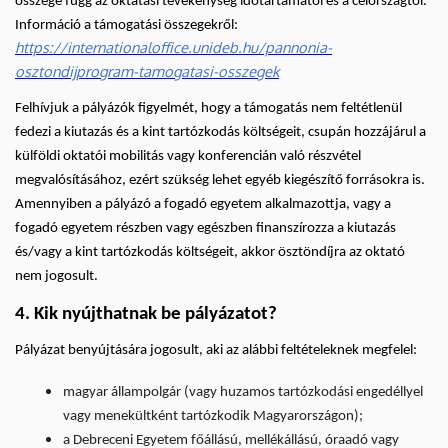
összege függ az oktatási tevékenység időtartamától és a célországtól.
Információ a támogatási összegekről:
https://internationaloffice.unideb.hu/pannonia-
osztondijprogram-tamogatasi-osszegek
Felhívjuk a pályázók figyelmét, hogy a támogatás nem feltétlenül
fedezi a kiutazás és a kint tartózkodás költségeit, csupán hozzájárul a
külföldi oktatói mobilitás vagy konferencián való részvétel
megvalósításához, ezért szükség lehet egyéb kiegészítő forrásokra is.
Amennyiben a pályázó a fogadó egyetem alkalmazottja, vagy a
fogadó egyetem részben vagy egészben finanszírozza a kiutazás
és/vagy a kint tartózkodás költségeit, akkor ösztöndíjra az oktató
nem jogosult.
4. Kik nyújthatnak be pályázatot?
Pályázat benyújtására jogosult, aki az alábbi feltételeknek megfelel:
magyar állampolgár (vagy huzamos tartózkodási engedéllyel
vagy menekültként tartózkodik Magyarországon);
a Debreceni Egyetem főállású, mellékállású, óraadó vagy