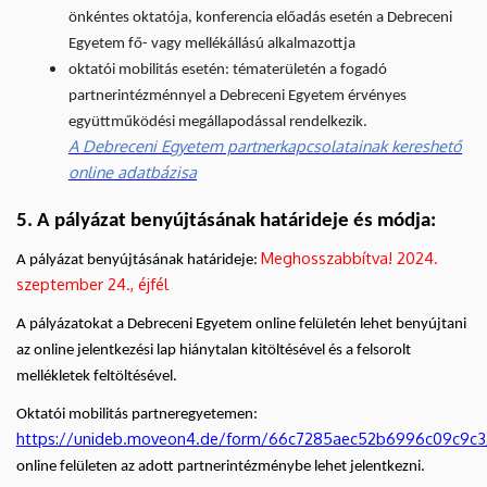
önkéntes oktatója, konferencia előadás esetén a Debreceni
Egyetem fő- vagy mellékállású alkalmazottja
oktatói mobilitás esetén: tématerületén a fogadó
partnerintézménnyel a Debreceni Egyetem érvényes
együttműködési megállapodással rendelkezik.
A Debreceni Egyetem partnerkapcsolatainak kereshető
online adatbázisa
5. A pályázat benyújtásának határideje és módja:
Meghosszabbítva! 2024.
A pályázat benyújtásának határideje:
szeptember 24., éjfél
A pályázatokat a Debreceni Egyetem online felületén lehet benyújtani
az online jelentkezési lap hiánytalan kitöltésével és a felsorolt
mellékletek feltöltésével.
Oktatói mobilitás partneregyetemen:
https://unideb.moveon4.de/form/66c7285aec52b6996c09c9c3
online felületen az adott partnerintézménybe lehet jelentkezni.