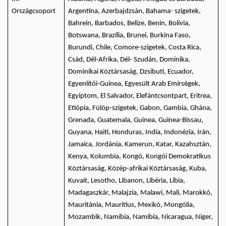
Országcsoport
Argentína, Azerbajdzsán, Bahama- szigetek,
Bahrein, Barbados, Belize, Benin, Bolívia,
Botswana, Brazília, Brunei, Burkina Faso,
Burundi, Chile, Comore-szigetek, Costa Rica,
Csád, Dél-Afrika, Dél- Szudán, Dominika,
Dominikai Köztársaság, Dzsibuti, Ecuador,
Egyenlítői-Guinea, Egyesült Arab Emírségek,
Egyiptom, El Salvador, Elefántcsontpart, Eritrea,
Etiópia, Fülöp-szigetek, Gabon, Gambia, Ghána,
Grenada, Guatemala, Guinea, Guinea-Bissau,
Guyana, Haiti, Honduras, India, Indonézia, Irán,
Jamaica, Jordánia, Kamerun, Katar, Kazahsztán,
Kenya, Kolumbia, Kongó, Kongói Demokratikus
Köztársaság, Közép-afrikai Köztársaság, Kuba,
Kuvait, Lesotho, Libanon, Libéria, Líbia,
Madagaszkár, Malajzia, Malawi, Mali, Marokkó,
Mauritánia, Mauritius, Mexikó, Mongólia,
Mozambik, Namíbia, Namíbia, Nicaragua, Niger,