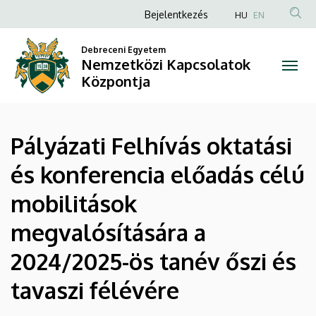
Pályázati
Ugrás
Anonim
Bejelentkezés
HU
EN
a
Felhasználói
Felhívás
tartalomra
Debreceni Egyetem
fiók
Nemzetközi Kapcsolatok
oktatási
menüje
Központja
és
konferencia
Pályázati Felhívás oktatási
előadás
és konferencia előadás célú
célú
mobilitások
mobilitások
megvalósítására a
megvalósítására
2024/2025-ös tanév őszi és
a
tavaszi félévére
2024/2025-