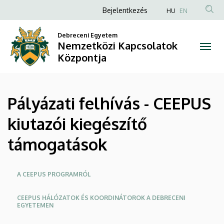
Pályázati
Ugrás
Anonim
Bejelentkezés
HU
EN
a
Felhasználói
felhívás
tartalomra
Debreceni Egyetem
fiók
Nemzetközi Kapcsolatok
-
menüje
Központja
CEEPUS
kiutazói
Pályázati felhívás - CEEPUS
kiegészítő
kiutazói kiegészítő
támogatások
támogatások
|
Nemzetközi
Oldalmenü
A CEEPUS PROGRAMRÓL
Kapcsolatok
CEEPUS HÁLÓZATOK ÉS KOORDINÁTOROK A DEBRECENI
EGYETEMEN
Központja