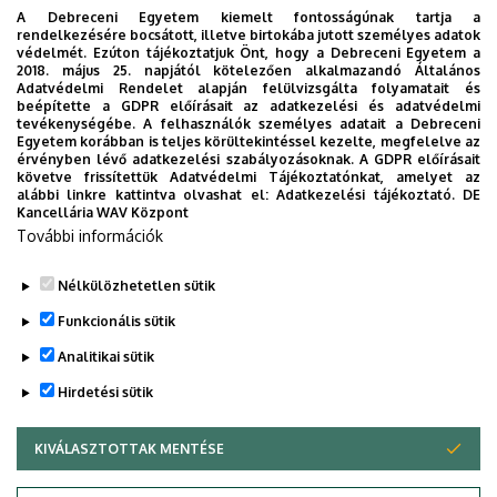
A CEEPUS programban a 2025/2026-os tanévben
A Debreceni Egyetem kiemelt fontosságúnak tartja a
rendelkezésére bocsátott, illetve birtokába jutott személyes adatok
ösztöndíjat elnyert, Magyarországról kiutazó hallgatók a
védelmét. Ezúton tájékoztatjuk Önt, hogy a Debreceni Egyetem a
fogadó ország által biztosított havi ösztöndíjon felül
2018. május 25. napjától kötelezően alkalmazandó Általános
Adatvédelmi Rendelet alapján felülvizsgálta folyamatait és
kiegészítő támogatásra lehetnek jogosultak az alábbiak
beépítette a GDPR előírásait az adatkezelési és adatvédelmi
szerint:
tevékenységébe. A felhasználók személyes adatait a Debreceni
Egyetem korábban is teljes körültekintéssel kezelte, megfelelve az
érvényben lévő adatkezelési szabályozásoknak. A GDPR előírásait
Tájékoztatás CEEPUS kiutazói kiegészítő szociális és
követve frissítettük Adatvédelmi Tájékoztatónkat, amelyet az
alábbi linkre kattintva olvashat el:
Adatkezelési tájékoztató.
DE
utazási támogatásokról 2025/2026
Kancellária WAV Központ
További információk
Pályázati felhívás és pályázati dokumentumok
Nélkülözhetetlen sütik
Legutóbbi frissítés:
2025. 09. 23. 11:02
Funkcionális sütik
Analitikai sütik
Hirdetési sütik
KIVÁLASZTOTTAK MENTÉSE
WITHDRAW CONSENT