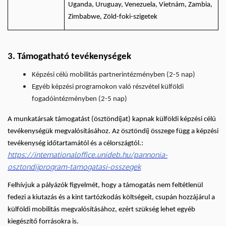
Uganda, Uruguay, Venezuela, Vietnám, Zambia,
Zimbabwe, Zöld-foki-szigetek
3. Támogatható tevékenységek
Képzési célú mobilitás partnerintézményben (2-5 nap)
Egyéb képzési programokon való részvétel külföldi
fogadóintézményben (2-5 nap)
A munkatársak támogatást (ösztöndíjat) kapnak külföldi képzési célú
tevékenységük megvalósításához. Az ösztöndíj összege függ a képzési
tevékenység időtartamától és a célországtól.:
https://internationaloffice.unideb.hu/pannonia-
osztondijprogram-tamogatasi-osszegek
Felhívjuk a pályázók figyelmét, hogy a támogatás nem feltétlenül
fedezi a kiutazás és a kint tartózkodás költségeit, csupán hozzájárul a
külföldi mobilitás megvalósításához, ezért szükség lehet egyéb
kiegészítő forrásokra is.