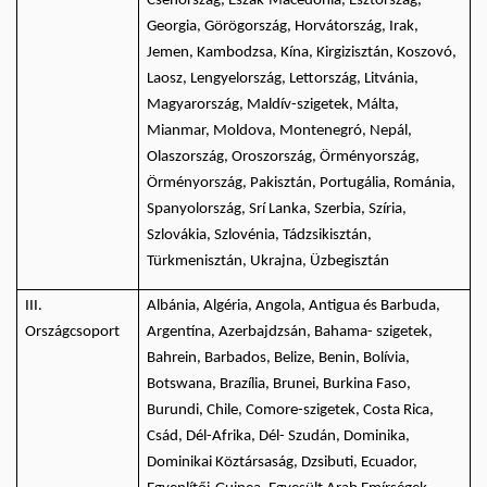
Csehország, Észak-Macedónia, Észtország,
Georgia, Görögország, Horvátország, Irak,
Jemen, Kambodzsa, Kína, Kirgizisztán, Koszovó,
Laosz, Lengyelország, Lettország, Litvánia,
Magyarország, Maldív-szigetek, Málta,
Mianmar, Moldova, Montenegró, Nepál,
Olaszország, Oroszország, Örményország,
Örményország, Pakisztán, Portugália, Románia,
Spanyolország, Srí Lanka, Szerbia, Szíria,
Szlovákia, Szlovénia, Tádzsikisztán,
Türkmenisztán, Ukrajna, Üzbegisztán
III.
Albánia, Algéria, Angola, Antigua és Barbuda,
Országcsoport
Argentína, Azerbajdzsán, Bahama- szigetek,
Bahrein, Barbados, Belize, Benin, Bolívia,
Botswana, Brazília, Brunei, Burkina Faso,
Burundi, Chile, Comore-szigetek, Costa Rica,
Csád, Dél-Afrika, Dél- Szudán, Dominika,
Dominikai Köztársaság, Dzsibuti, Ecuador,