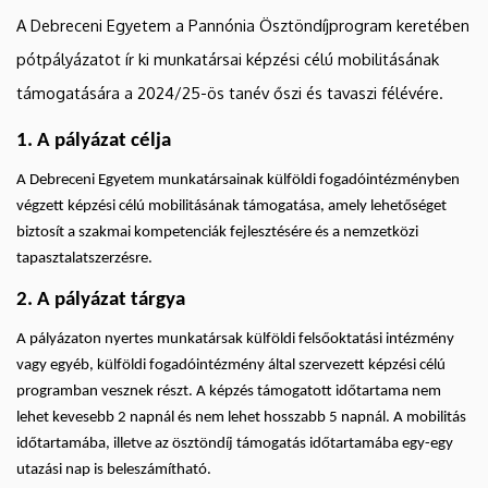
őszi
A Debreceni Egyetem a Pannónia Ösztöndíjprogram keretében
és
pótpályázatot ír ki munkatársai képzési célú mobilitásának
támogatására a 2024/25-ös tanév őszi és tavaszi félévére.
tavaszi
1. A pályázat célja
félévben
A Debreceni Egyetem munkatársainak külföldi fogadóintézményben
|
végzett képzési célú mobilitásának támogatása, amely lehetőséget
biztosít a szakmai kompetenciák fejlesztésére és a nemzetközi
Nemzetközi
tapasztalatszerzésre.
Kapcsolatok
2. A pályázat tárgya
Központja
A pályázaton nyertes munkatársak külföldi felsőoktatási intézmény
vagy egyéb, külföldi fogadóintézmény által szervezett képzési célú
programban vesznek részt. A képzés támogatott időtartama nem
lehet kevesebb 2 napnál és nem lehet hosszabb 5 napnál. A mobilitás
időtartamába, illetve az ösztöndíj támogatás időtartamába egy-egy
utazási nap is beleszámítható.