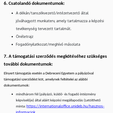
6. Csatolandó dokumentumok:
A dékán/tanszékvezető/intézetvezető által
jóváhagyott munkaterv, amely tartalmazza a képzési
tevékenység tervezett tartalmát.
Önéletrajz
Fogadónyilatkozat/meghívó másolata
7. A támogatási szerződés megkötéséhez szükséges
további dokumentumok:
Elnyert támogatás esetén a Debreceni Egyetem a pályázóval
támogatási szerződést köt, amelynek feltételei az alábbi
dokumentumok:
mindhárom fél (pályázó, küldő- és fogadó intézmény
képviselője) által aláírt képzési megállapodás (Letölthető
https://internationaloffice.unideb.hu/hasznos-
minta:
informaciok