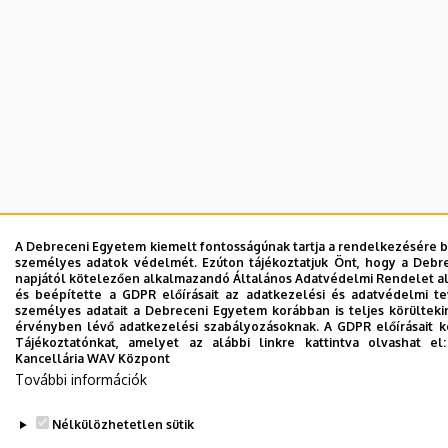
A Debreceni Egyetem kiemelt fontosságúnak tartja a rendelkezésére boc
személyes adatok védelmét. Ezúton tájékoztatjuk Önt, hogy a Debre
napjától kötelezően alkalmazandó Általános Adatvédelmi Rendelet ala
és beépítette a GDPR előírásait az adatkezelési és adatvédelmi t
személyes adatait a Debreceni Egyetem korábban is teljes körülteki
érvényben lévő adatkezelési szabályozásoknak. A GDPR előírásait kö
Tájékoztatónkat, amelyet az alábbi linkre kattintva olvashat e
Kancellária WAV Központ
További információk
Nélkülözhetetlen sütik