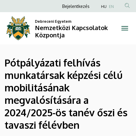
Pótpályázati
Ugrás
Anonim
Bejelentkezés
HU
EN
a
Felhasználói
felhívás
tartalomra
Debreceni Egyetem
fiók
Nemzetközi Kapcsolatok
munkatársak
menüje
Központja
képzési
célú
Pótpályázati felhívás
mobilitásának
munkatársak képzési célú
megvalósítására
mobilitásának
a
megvalósítására a
2024/2025-
2024/2025-ös tanév őszi és
ös
tavaszi félévben
tanév