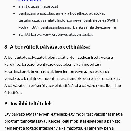
aláírt utazási határozat
bankszámla igazolás, amely a következő adatokat
tartalmazza: számlatulajdonos neve, bank neve és SWIFT
kódja, IBAN bankszámlaszám, bankszámla devizaneme
EU TAJ kártya vagy érvényes utasbiztosítás
8. A benyújtott pályázatok elbírálása:
A benyújtott pályázatok elbírálását a Nemzetközi Iroda végzi a
karokhoz tartozó jelentkezők esetében a kari mobilitási
koordinátorok bevonásával, figyelembe véve az egyes karok
vonatkozó bírálati szempontjait és a rendelkezésre álló forrásokat.
A pályázat elnyeréséről vagy elutasításáról a pályázó e-mailben kap
értesítést.
9. További feltételek
Egy pályázó egy tanévben legfeljebb egy mobilitást valósíthat meg a
program támogatásával. Képzési célú mobilitás esetében a pályázó
nem lehet a fogadó intézmény alkalmazottja, és amennyiben a