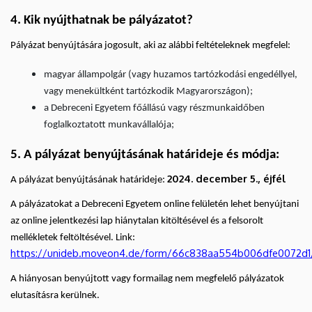
4. Kik nyújthatnak be pályázatot?
Pályázat benyújtására jogosult, aki az alábbi feltételeknek megfelel:
magyar állampolgár (vagy huzamos tartózkodási engedéllyel,
vagy menekültként tartózkodik Magyarországon);
a Debreceni Egyetem főállású vagy részmunkaidőben
foglalkoztatott munkavállalója;
5. A pályázat benyújtásának határideje és módja:
2024. december 5., éjfél
A pályázat benyújtásának határideje:
A pályázatokat a Debreceni Egyetem online felületén lehet benyújtani
az online jelentkezési lap hiánytalan kitöltésével és a felsorolt
mellékletek feltöltésével. Link:
https://unideb.moveon4.de/form/66c838aa554b006dfe0072d1
A hiányosan benyújtott vagy formailag nem megfelelő pályázatok
elutasításra kerülnek.