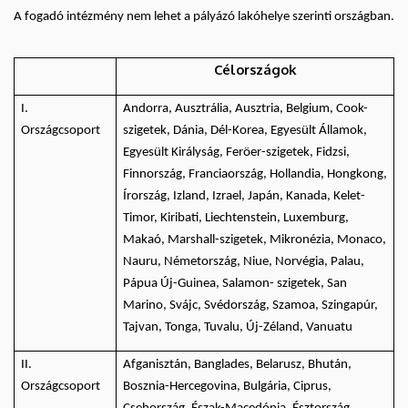
A fogadó intézmény nem lehet a pályázó lakóhelye szerinti országban.
Célországok
I.
Andorra, Ausztrália, Ausztria, Belgium, Cook-
Országcsoport
szigetek, Dánia, Dél-Korea, Egyesült Államok,
Egyesült Királyság, Feröer-szigetek, Fidzsi,
Finnország, Franciaország, Hollandia, Hongkong,
Írország, Izland, Izrael, Japán, Kanada, Kelet-
Timor, Kiribati, Liechtenstein, Luxemburg,
Makaó, Marshall-szigetek, Mikronézia, Monaco,
Nauru, Németország, Niue, Norvégia, Palau,
Pápua Új-Guinea, Salamon- szigetek, San
Marino, Svájc, Svédország, Szamoa, Szingapúr,
Tajvan, Tonga, Tuvalu, Új-Zéland, Vanuatu
II.
Afganisztán, Banglades, Belarusz, Bhután,
Országcsoport
Bosznia-Hercegovina, Bulgária, Ciprus,