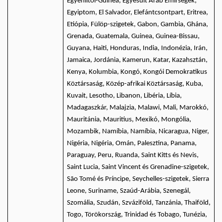
Egyenlítői-Guinea, Egyesült Arab Emírségek,
Egyiptom, El Salvador, Elefántcsontpart, Eritrea,
Etiópia, Fülöp-szigetek, Gabon, Gambia, Ghána,
Grenada, Guatemala, Guinea, Guinea-Bissau,
Guyana, Haiti, Honduras, India, Indonézia, Irán,
Jamaica, Jordánia, Kamerun, Katar, Kazahsztán,
Kenya, Kolumbia, Kongó, Kongói Demokratikus
Köztársaság, Közép-afrikai Köztársaság, Kuba,
Kuvait, Lesotho, Libanon, Libéria, Líbia,
Madagaszkár, Malajzia, Malawi, Mali, Marokkó,
Mauritánia, Mauritius, Mexikó, Mongólia,
Mozambik, Namíbia, Namíbia, Nicaragua, Niger,
Nigéria, Nigéria, Omán, Palesztina, Panama,
Paraguay, Peru, Ruanda, Saint Kitts és Nevis,
Saint Lucia, Saint Vincent és Grenadine-szigetek,
São Tomé és Príncipe, Seychelles-szigetek, Sierra
Leone, Suriname, Szaúd-Arábia, Szenegál,
Szomália, Szudán, Szváziföld, Tanzánia, Thaiföld,
Togo, Törökország, Trinidad és Tobago, Tunézia,