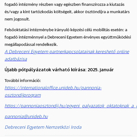
fogadó intézmény részben vagy egészben finanszírozza a kiutazás
és/vagy a kint tartózkodás költségeit, akkor ösztöndíjra a munkatárs
nem jogosult.
Felsőoktatási intézménybe irányuló képzési célú mobilitás esetén: a
fogadó intézménnyel a Debreceni Egyetem érvényes együttműködési
megállapodással rendelkezik.
A Debreceni Egyetem partnerkapcsolatainak kereshető online
adatbázisa
Újabb pótpályázatok várható kiírása: 2025. január
További információ:
https://internationaloffice.unideb.hu/pannonia-
osztondijprogram
https://pannoniaosztondij.hu/egyeni_palyazatok_oktatoknak_a
pannonia@unideb.hu
Debreceni Egyetem Nemzetközi Iroda